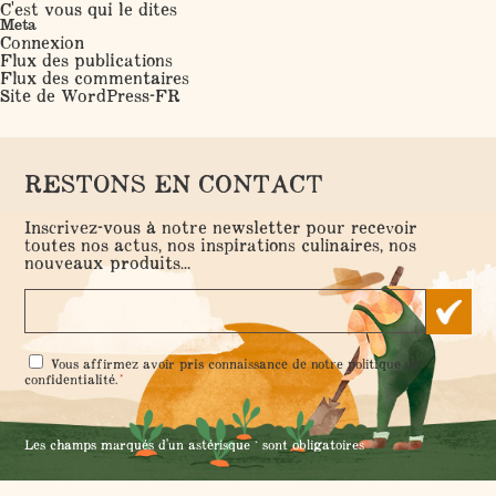
C'est vous qui le dites
Meta
Connexion
Flux des publications
Flux des commentaires
Site de WordPress-FR
RESTONS EN CONTACT
Inscrivez-vous à notre newsletter pour recevoir
toutes nos actus, nos inspirations culinaires, nos
nouveaux produits...
RGPD
Vous affirmez avoir pris connaissance de notre
politique de
*
*
confidentialité
.
Les champs marqués d'un astérisque * sont obligatoires