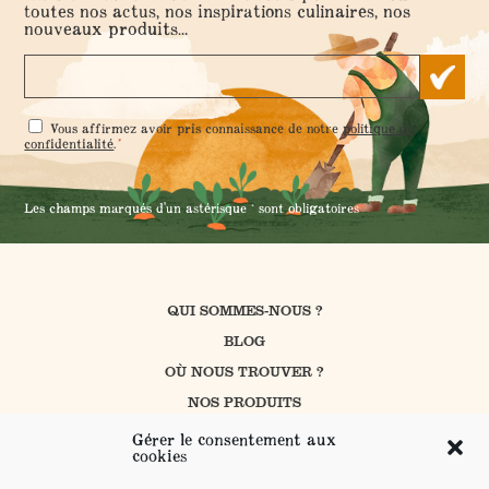
toutes nos actus, nos inspirations culinaires, nos
nouveaux produits...
RGPD
Vous affirmez avoir pris connaissance de notre
politique de
*
*
confidentialité
.
Les champs marqués d'un astérisque * sont obligatoires
QUI SOMMES-NOUS ?
BLOG
OÙ NOUS TROUVER ?
NOS PRODUITS
CUISINER AVEC PROSAIN
Gérer le consentement aux
cookies
NOS ENGAGEMENTS