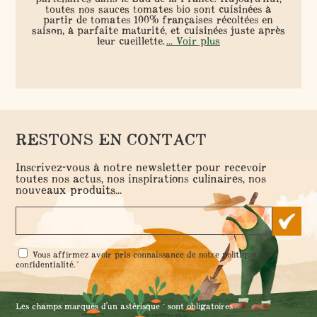
toutes nos sauces tomates bio sont cuisinées à
partir de tomates 100% françaises récoltées en
saison, à parfaite maturité, et cuisinées juste après
leur cueillette.
... Voir plus
RESTONS EN CONTACT
Inscrivez-vous à notre newsletter pour recevoir
toutes nos actus, nos inspirations culinaires, nos
nouveaux produits...
RGPD
Vous affirmez avoir pris connaissance de notre
politique de
*
*
confidentialité
.
Les champs marqués d'un astérisque * sont obligatoires