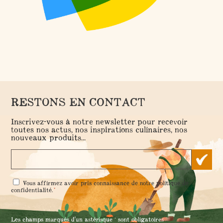
RESTONS EN CONTACT
Inscrivez-vous à notre newsletter pour recevoir
toutes nos actus, nos inspirations culinaires, nos
nouveaux produits...
RGPD
Vous affirmez avoir pris connaissance de notre
politique de
*
*
confidentialité
.
Les champs marqués d'un astérisque * sont obligatoires