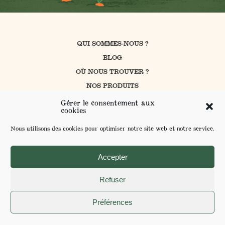
QUI SOMMES-NOUS ?
BLOG
OÙ NOUS TROUVER ?
NOS PRODUITS
CUISINER AVEC PROSAIN
Gérer le consentement aux
cookies
NOS ENGAGEMENTS
CONTACT
Nous utilisons des cookies pour optimiser notre site web et notre service.
FAQ
ENVOYER VOS SUGGESTIONS
Accepter
Refuser
MENTIONS LÉGALES ET POLITIQUE DE CONFIDENTIALITÉ
Préférences
POUR VOTRE SANTÉ MANGEZ AU MOINS 5 FRUITS ET LÉGUMES PAR JOUR -
WWW.MANGERBOUGER.FR