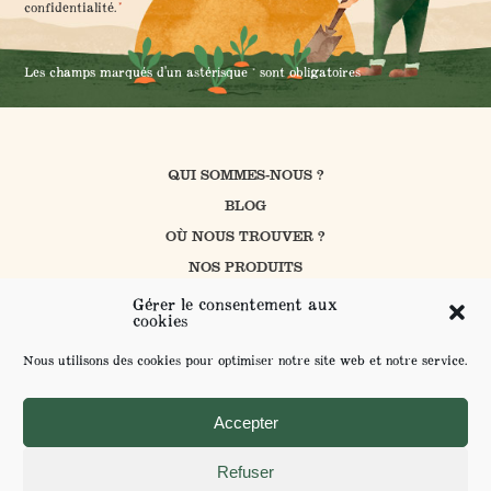
*
*
confidentialité
.
Les champs marqués d'un astérisque * sont obligatoires
QUI SOMMES-NOUS ?
BLOG
OÙ NOUS TROUVER ?
NOS PRODUITS
CUISINER AVEC PROSAIN
Gérer le consentement aux
cookies
NOS ENGAGEMENTS
CONTACT
Nous utilisons des cookies pour optimiser notre site web et notre service.
FAQ
ENVOYER VOS SUGGESTIONS
Accepter
Refuser
MENTIONS LÉGALES ET POLITIQUE DE CONFIDENTIALITÉ