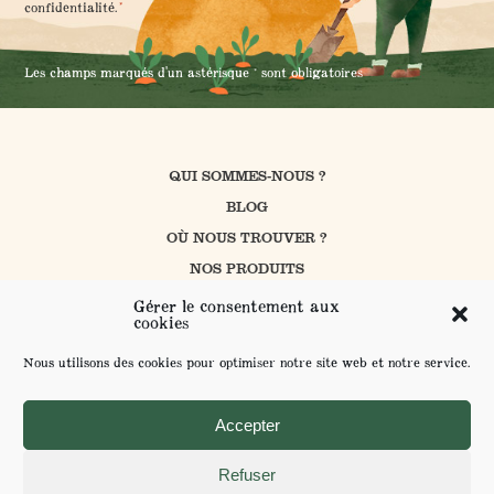
*
*
confidentialité
.
Les champs marqués d'un astérisque * sont obligatoires
QUI SOMMES-NOUS ?
BLOG
OÙ NOUS TROUVER ?
NOS PRODUITS
CUISINER AVEC PROSAIN
Gérer le consentement aux
cookies
NOS ENGAGEMENTS
CONTACT
Nous utilisons des cookies pour optimiser notre site web et notre service.
FAQ
ENVOYER VOS SUGGESTIONS
Accepter
Refuser
MENTIONS LÉGALES ET POLITIQUE DE CONFIDENTIALITÉ