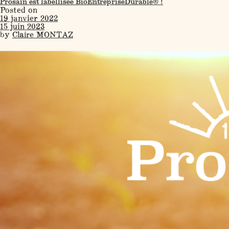
Prosain est labellisée BioEntrepriseDurable® !
Posted on
19 janvier 2022
15 juin 2023
by
Claire MONTAZ