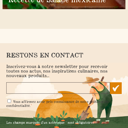
RESTONS EN CONTACT
Inscrivez-vous à notre newsletter pour recevoir
toutes nos actus, nos inspirations culinaires, nos
nouveaux produits...
RGPD
Vous affirmez avoir pris connaissance de notre
politique de
*
*
confidentialité
.
Les champs marqués d'un astérisque * sont obligatoires