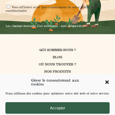
RGPD
Vous affirmez avoir pris connaissance de notre
politique de
*
*
confidentialité
.
Les champs marqués d'un astérisque * sont obligatoires
QUI SOMMES-NOUS ?
BLOG
OÙ NOUS TROUVER ?
NOS PRODUITS
CUISINER AVEC PROSAIN
Gérer le consentement aux
cookies
NOS ENGAGEMENTS
CONTACT
Nous utilisons des cookies pour optimiser notre site web et notre service.
FAQ
ENVOYER VOS SUGGESTIONS
Accepter