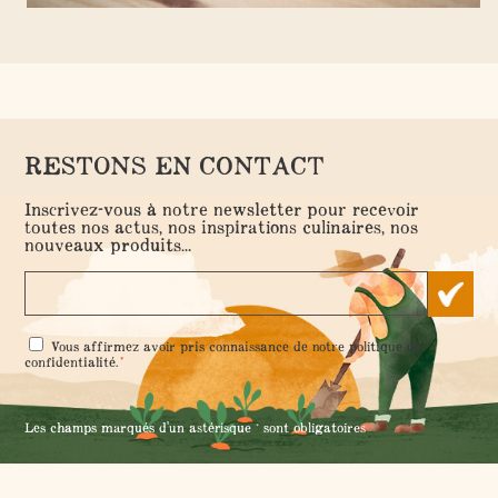
NOS IDÉES RÉCUP'
- 22 octobre 2021 -
Réalisez un distributeur de savon pas
comme les autres
RESTONS EN CONTACT
Inscrivez-vous à notre newsletter pour recevoir
toutes nos actus, nos inspirations culinaires, nos
nouveaux produits...
RGPD
Vous affirmez avoir pris connaissance de notre
politique de
*
*
confidentialité
.
Les champs marqués d'un astérisque * sont obligatoires