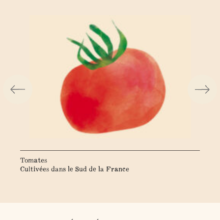
Tomates
Bas
Cultivées dans le Sud de la France
Cul