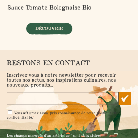
Sauce Tomate Bolognaise Bio
DÉCOUVRIR
RESTONS EN CONTACT
Inscrivez-vous à notre newsletter pour recevoir
toutes nos actus, nos inspirations culinaires, nos
nouveaux produits...
RGPD
Vous affirmez avoir pris connaissance de notre
politique de
*
*
confidentialité
.
Les champs marqués d'un astérisque * sont obligatoires