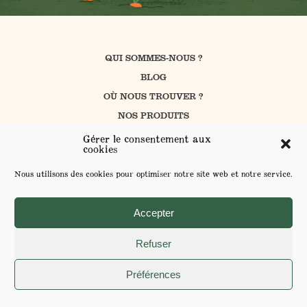
QUI SOMMES-NOUS ?
BLOG
OÙ NOUS TROUVER ?
NOS PRODUITS
CUISINER AVEC PROSAIN
Gérer le consentement aux
cookies
NOS ENGAGEMENTS
CONTACT
Nous utilisons des cookies pour optimiser notre site web et notre service.
FAQ
ENVOYER VOS SUGGESTIONS
Accepter
Refuser
MENTIONS LÉGALES ET POLITIQUE DE CONFIDENTIALITÉ
Préférences
POUR VOTRE SANTÉ MANGEZ AU MOINS 5 FRUITS ET LÉGUMES PAR JOUR -
WWW.MANGERBOUGER.FR