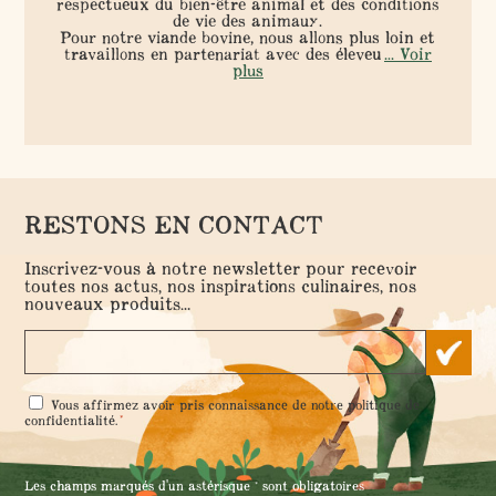
respectueux du bien-être animal et des conditions
de vie des animaux.
Pour notre viande bovine, nous allons plus loin et
travaillons en partenariat avec des éleveu
... Voir
plus
RESTONS EN CONTACT
Inscrivez-vous à notre newsletter pour recevoir
toutes nos actus, nos inspirations culinaires, nos
nouveaux produits...
RGPD
Vous affirmez avoir pris connaissance de notre
politique de
*
*
confidentialité
.
Les champs marqués d'un astérisque * sont obligatoires