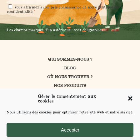
RGPD
Vous affirmez avoir pris connaissance de notre
politique de
*
*
confidentialité
.
Les champs marqués d'un astérisque * sont obligatoires
QUI SOMMES-NOUS ?
BLOG
OÙ NOUS TROUVER ?
NOS PRODUITS
CUISINER AVEC PROSAIN
Gérer le consentement aux
cookies
NOS ENGAGEMENTS
CONTACT
Nous utilisons des cookies pour optimiser notre site web et notre service.
FAQ
ENVOYER VOS SUGGESTIONS
Accepter