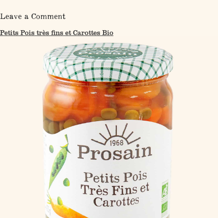
on
Leave a Comment
Petits
Pois
Petits Pois très fins et Carottes Bio
extra-
fins
Bio