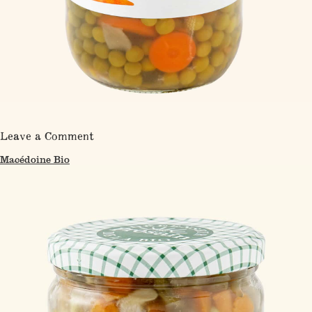
on
Leave a Comment
Petits
Pois
Macédoine Bio
très
fins
et
Carottes
Bio