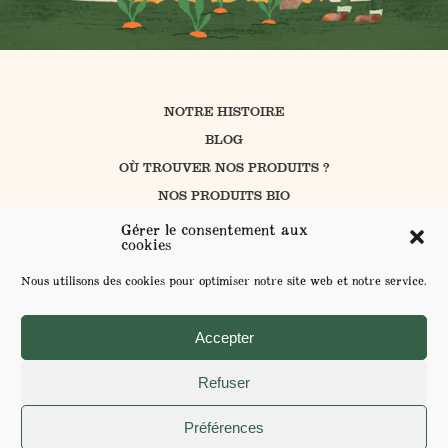
NOTRE HISTOIRE
BLOG
OÙ TROUVER NOS PRODUITS ?
NOS PRODUITS BIO
CUISINER AVEC PROSAIN
Gérer le consentement aux
cookies
NOS ENGAGEMENTS
CONTACT
Nous utilisons des cookies pour optimiser notre site web et notre service.
L’AGRICULTURE BIOLOGIQUE
ENVOYER VOS SUGGESTIONS
Accepter
Refuser
MENTIONS LÉGALES ET POLITIQUE DE CONFIDENTIALITÉ
Préférences
POUR VOTRE SANTÉ MANGEZ AU MOINS 5 FRUITS ET LÉGUMES PAR JOUR -
WWW.MANGERBOUGER.FR