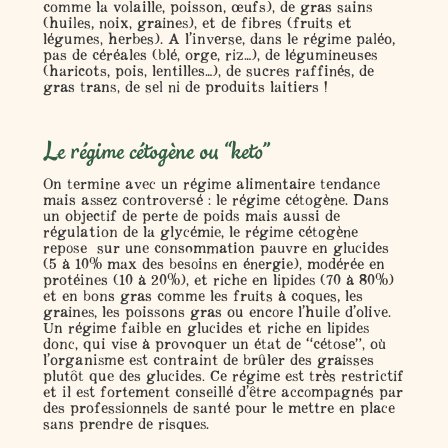
comme la volaille, poisson, œufs), de
gras sains
(huiles, noix, graines), et de
fibres
(fruits et
légumes, herbes). A l’inverse, dans le régime paléo,
pas de céréales (blé, orge, riz…), de légumineuses
(haricots, pois, lentilles…), de sucres raffinés, de
gras trans, de sel ni de produits laitiers !
Le régime cétogène ou “keto”
On termine avec un régime alimentaire tendance
mais assez controversé : le
régime cétogène
. Dans
un objectif de perte de poids mais aussi de
régulation de la glycémie, le régime cétogène
repose sur une consommation
pauvre en glucides
(5 à 10% max des besoins en énergie),
modérée en
protéines
(10 à 20%), et
riche en lipides
(70 à 80%)
et en bons gras comme les fruits à coques, les
graines, les poissons gras ou encore l’huile d’olive.
Un régime faible en glucides et riche en lipides
donc, qui vise à provoquer un état de “cétose”, où
l’organisme est contraint de brûler des graisses
plutôt que des glucides. Ce régime est très restrictif
et il est fortement conseillé d’être accompagnés par
des professionnels de santé pour le mettre en place
sans prendre de risques.