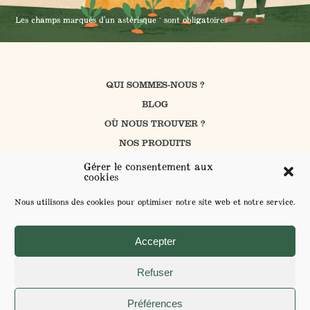
Les champs marqués d'un astérisque * sont obligatoires
QUI SOMMES-NOUS ?
BLOG
OÙ NOUS TROUVER ?
NOS PRODUITS
CUISINER AVEC PROSAIN
Gérer le consentement aux
cookies
NOS ENGAGEMENTS
CONTACT
Nous utilisons des cookies pour optimiser notre site web et notre service.
FAQ
ENVOYER VOS SUGGESTIONS
Accepter
Refuser
MENTIONS LÉGALES ET POLITIQUE DE CONFIDENTIALITÉ
Préférences
POUR VOTRE SANTÉ MANGEZ AU MOINS 5 FRUITS ET LÉGUMES PAR JOUR -
WWW.MANGERBOUGER.FR