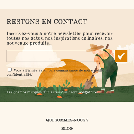
RESTONS EN CONTACT
Inscrivez-vous à notre newsletter pour recevoir
toutes nos actus, nos inspirations culinaires, nos
nouveaux produits...
RGPD
Vous affirmez avoir pris connaissance de notre
politique de
*
*
confidentialité
.
Les champs marqués d'un astérisque * sont obligatoires
QUI SOMMES-NOUS ?
BLOG