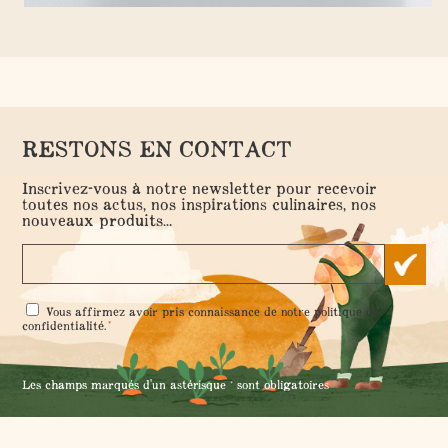
NOS IDÉES RÉCUP'
- 22 octobre 2021 -
Simplifiez-vous la vie avec des
rangements écologiques et faits
maison
RESTONS EN CONTACT
Inscrivez-vous à notre newsletter pour recevoir
toutes nos actus, nos inspirations culinaires, nos
nouveaux produits...
RGPD
Vous affirmez avoir pris connaissance de notre
politique de
*
*
confidentialité
.
Les champs marqués d'un astérisque * sont obligatoires