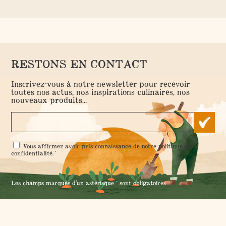
CONSEILS ET ASTUCES
- 7 octobre 2021 -
Batch Cooking du dimanche #1
RESTONS EN CONTACT
Inscrivez-vous à notre newsletter pour recevoir
toutes nos actus, nos inspirations culinaires, nos
nouveaux produits...
RGPD
Vous affirmez avoir pris connaissance de notre
politique de
*
*
confidentialité
.
Les champs marqués d'un astérisque * sont obligatoires