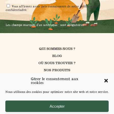
RGPD
Vous affirmez avoir pris connaissance de notre
politique de
*
*
confidentialité
.
Les champs marqués d'un astérisque * sont obligatoires
QUI SOMMES-NOUS ?
BLOG
OÙ NOUS TROUVER ?
NOS PRODUITS
CUISINER AVEC PROSAIN
Gérer le consentement aux
cookies
NOS ENGAGEMENTS
CONTACT
Nous utilisons des cookies pour optimiser notre site web et notre service.
FAQ
ENVOYER VOS SUGGESTIONS
Accepter