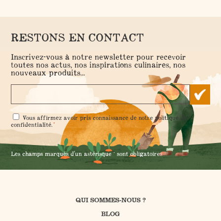
RESTONS EN CONTACT
Inscrivez-vous à notre newsletter pour recevoir
toutes nos actus, nos inspirations culinaires, nos
nouveaux produits...
RGPD
Vous affirmez avoir pris connaissance de notre
politique de
*
*
confidentialité
.
Les champs marqués d'un astérisque * sont obligatoires
QUI SOMMES-NOUS ?
BLOG