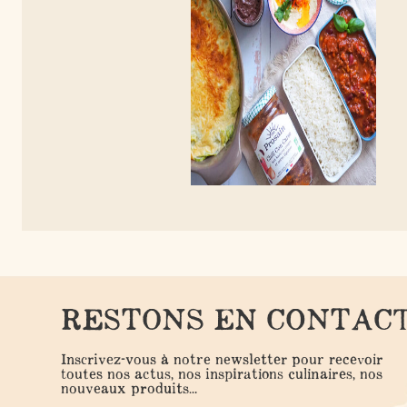
NOS IDÉES RÉCUP'
CONSEILS ET ASTUCES
- 22 octobre 2021 -
- 7 octobre 2021 -
réparez votre
Batch Cooking du
ad jar en bocal,
dimanche #1
mporter partout
!
RESTONS EN CONTAC
Inscrivez-vous à notre newsletter pour recevoir
toutes nos actus, nos inspirations culinaires, nos
nouveaux produits...