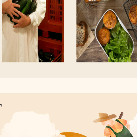
C'EST VOUS QUI LE DITES
CONSEILS ET ASTUCES
- 7 octobre 2021 -
- 9 février 2022 -
Des recettes
Batch Cooking du
comme à la maison
dimanche #3
T