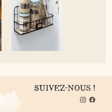
NOS IDÉES RÉCUP'
NOTRE ACTUALI
- 22 octobre 2021 -
- 7 octobre 2021 
Simplifiez-vous la
Prosain dével
vie avec des
la filière de m
rangements
bio et équitabl
écologiques et faits
France
SUIVEZ-NOUS !
maison