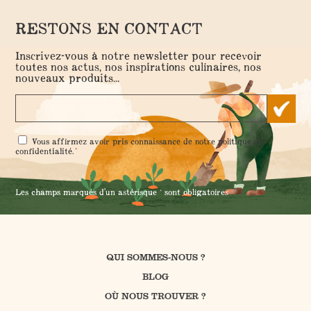
RESTONS EN CONTACT
Inscrivez-vous à notre newsletter pour recevoir
toutes nos actus, nos inspirations culinaires, nos
nouveaux produits...
RGPD
Vous affirmez avoir pris connaissance de notre
politique de
*
*
confidentialité
.
Les champs marqués d'un astérisque * sont obligatoires
QUI SOMMES-NOUS ?
BLOG
OÙ NOUS TROUVER ?