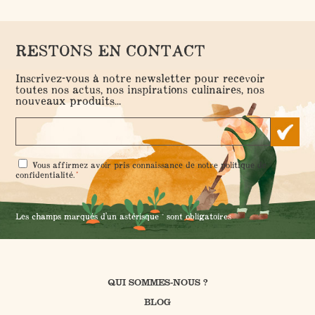
RESTONS EN CONTACT
Inscrivez-vous à notre newsletter pour recevoir
toutes nos actus, nos inspirations culinaires, nos
nouveaux produits...
RGPD
Vous affirmez avoir pris connaissance de notre
politique de
*
*
confidentialité
.
Les champs marqués d'un astérisque * sont obligatoires
QUI SOMMES-NOUS ?
BLOG