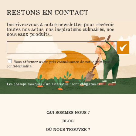
RESTONS EN CONTACT
Inscrivez-vous à notre newsletter pour recevoir
toutes nos actus, nos inspirations culinaires, nos
nouveaux produits...
RGPD
Vous affirmez avoir pris connaissance de notre
politique de
*
*
confidentialité
.
Les champs marqués d'un astérisque * sont obligatoires
QUI SOMMES-NOUS ?
BLOG
OÙ NOUS TROUVER ?