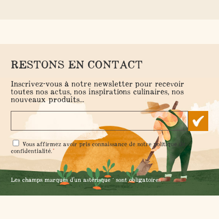
NOS IDÉES RÉCUP'
- 11 février 2022 -
Fabriquez vos propres pastilles lave-
vaisselle à la maison
RESTONS EN CONTACT
Inscrivez-vous à notre newsletter pour recevoir
toutes nos actus, nos inspirations culinaires, nos
nouveaux produits...
RGPD
Vous affirmez avoir pris connaissance de notre
politique de
*
*
confidentialité
.
Les champs marqués d'un astérisque * sont obligatoires