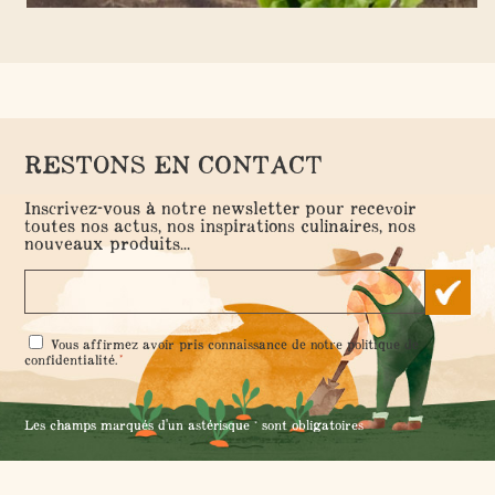
CONSEILS ET ASTUCES
- 9 février 2022 -
Batch Cooking du dimanche #3
RESTONS EN CONTACT
Inscrivez-vous à notre newsletter pour recevoir
toutes nos actus, nos inspirations culinaires, nos
nouveaux produits...
RGPD
Vous affirmez avoir pris connaissance de notre
politique de
*
*
confidentialité
.
Les champs marqués d'un astérisque * sont obligatoires