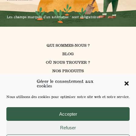
Les champs marqués d'un astérisque * sont obligatoires
QUI SOMMES-NOUS ?
BLOG
OÙ NOUS TROUVER ?
NOS PRODUITS
CUISINER AVEC PROSAIN
Gérer le consentement aux
cookies
NOS ENGAGEMENTS
CONTACT
Nous utilisons des cookies pour optimiser notre site web et notre service.
FAQ
ENVOYER VOS SUGGESTIONS
Accepter
Refuser
MENTIONS LÉGALES ET POLITIQUE DE CONFIDENTIALITÉ