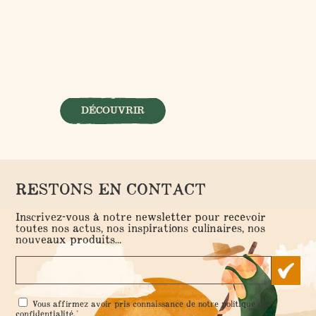
DÉCOUVRIR
RESTONS EN CONTACT
Inscrivez-vous à notre newsletter pour recevoir
toutes nos actus, nos inspirations culinaires, nos
nouveaux produits...
RGPD
Vous affirmez avoir pris connaissance de notre
politique de
*
*
confidentialité
.