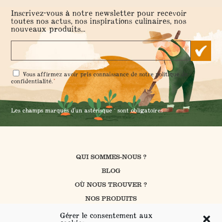
Inscrivez-vous à notre newsletter pour recevoir
toutes nos actus, nos inspirations culinaires, nos
nouveaux produits...
RGPD
Vous affirmez avoir pris connaissance de notre
politique de
*
*
confidentialité
.
Les champs marqués d'un astérisque * sont obligatoires
QUI SOMMES-NOUS ?
BLOG
OÙ NOUS TROUVER ?
NOS PRODUITS
CUISINER AVEC PROSAIN
Gérer le consentement aux