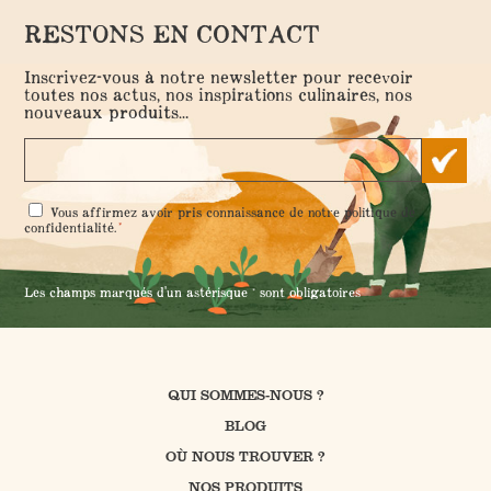
RESTONS EN CONTACT
Inscrivez-vous à notre newsletter pour recevoir
toutes nos actus, nos inspirations culinaires, nos
nouveaux produits...
RGPD
Vous affirmez avoir pris connaissance de notre
politique de
*
*
confidentialité
.
Les champs marqués d'un astérisque * sont obligatoires
QUI SOMMES-NOUS ?
BLOG
OÙ NOUS TROUVER ?
NOS PRODUITS