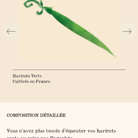
Haricots Verts
Fla
Cultivés en France
Cul
COMPOSITION DÉTAILLÉE
Vous n’avez plus besoin d’équeuter vos haricots
verts ou cuire vos flageolets…