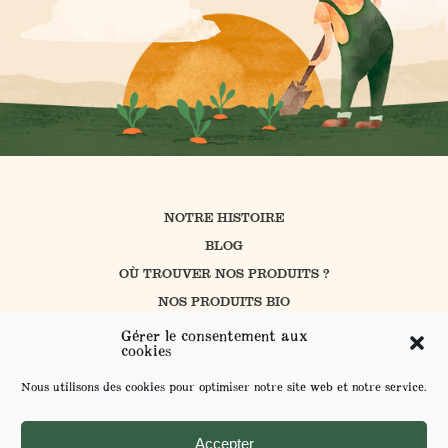
NOTRE HISTOIRE
BLOG
OÙ TROUVER NOS PRODUITS ?
NOS PRODUITS BIO
CUISINER AVEC PROSAIN
Gérer le consentement aux
cookies
NOS ENGAGEMENTS
CONTACT
Nous utilisons des cookies pour optimiser notre site web et notre service.
L’AGRICULTURE BIOLOGIQUE
ENVOYER VOS SUGGESTIONS
Accepter