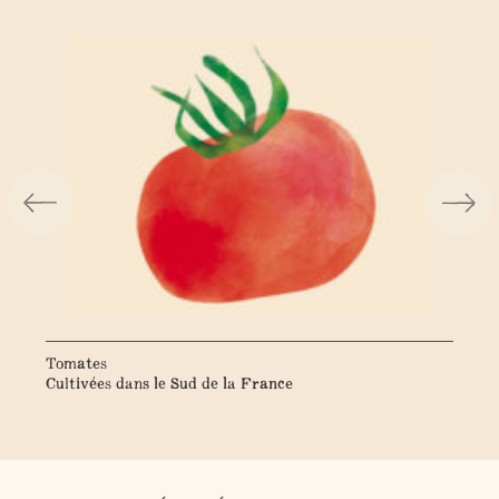
Tomates
Bas
Cultivées dans le Sud de la France
Cul