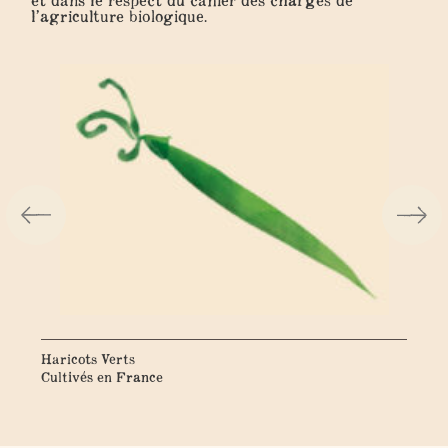
et dans le respect du cahier des charges de
l’agriculture biologique.
Haricots Verts
Pet
Cultivés en France
Cul