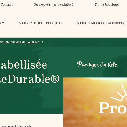
Contact
Où trouver nos produits ?
Notre boutique
 ?
NOS PRODUITS BIO
NOS ENGAGEMENTS
ENTREPRISEDURABLE® !
abellisée
Partagez l'article
seDurable®
en matière de