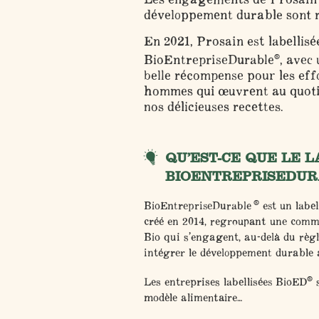
développement durable sont 
En 2021, Prosain est labellisé
BioEntrepriseDurable
, avec
®
belle récompense pour les eff
hommes qui œuvrent au quoti
nos délicieuses recettes.
QU’EST-CE QUE LE 
BIOENTREPRISEDUR
®
BioEntrepriseDurable
est un
labe
créé en 2014, regroupant une commu
Bio qui s’engagent, au-delà du règ
intégrer le développement durable 
®
Les entreprises labellisées BioED
s
modèle alimentaire…