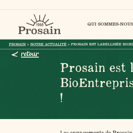
QUI SOMMES-NOUS
PROSAIN
>
NOTRE ACTUALITÉ
>
PROSAIN EST LABELLISÉE BIO
retour
Prosain est l
BioEntrepri
!
Les engagements de Prosain 