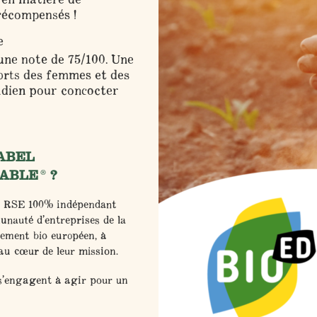
récompensés !
e
 une note de 75/100. Une
orts des femmes et des
dien pour concocter
LABEL
ABLE
?
®
l RSE 100% indépendant
nauté d’entreprises de la
lement bio européen, à
au cœur de leur mission.
’engagent à agir pour un