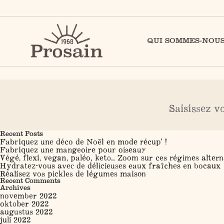
QUI SOMMES-NOUS
Nothing Found
It seems we can’t find what you’re looking for. Perhaps se
Search
Recent Posts
Fabriquez une déco de Noël en mode récup’ !
Fabriquez une mangeoire pour oiseaux
Végé, flexi, vegan, paléo, keto… Zoom sur ces régimes altern
Hydratez-vous avec de délicieuses eaux fraîches en bocaux
Réalisez vos pickles de légumes maison
Recent Comments
Archives
november 2022
oktober 2022
augustus 2022
juli 2022