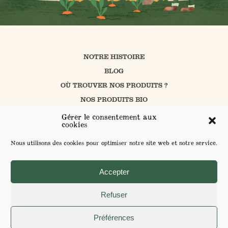
NOTRE HISTOIRE
BLOG
OÙ TROUVER NOS PRODUITS ?
NOS PRODUITS BIO
CUISINER AVEC PROSAIN
Gérer le consentement aux
cookies
NOS ENGAGEMENTS
CONTACT
Nous utilisons des cookies pour optimiser notre site web et notre service.
L’AGRICULTURE BIOLOGIQUE
ENVOYER VOS SUGGESTIONS
Accepter
Refuser
MENTIONS LÉGALES ET POLITIQUE DE CONFIDENTIALITÉ
Préférences
POUR VOTRE SANTÉ MANGEZ AU MOINS 5 FRUITS ET LÉGUMES PAR JOUR -
WWW.MANGERBOUGER.FR