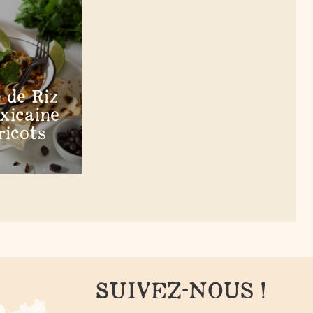
 de Riz
xicaine
ricots
SUIVEZ-NOUS !