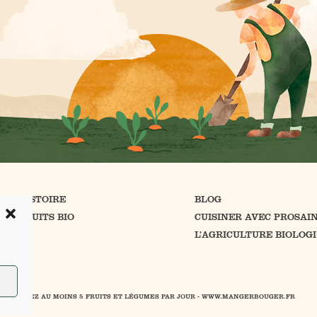
RE HISTOIRE
BLOG
 PRODUITS BIO
CUISINER AVEC PROSAI
NTACT
L’AGRICULTURE BIOLOG
É MANGEZ AU MOINS 5 FRUITS ET LÉGUMES PAR JOUR -
WWW.MANGERBOUGER.FR