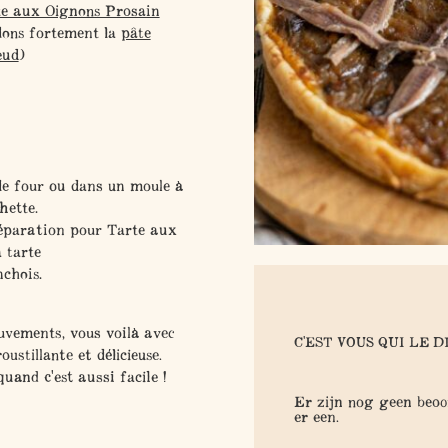
te aux Oignons Prosain
dons fortement la
pâte
eud
)
de four ou dans un moule à
hette.
réparation pour Tarte aux
 tarte
nchois.
vements, vous voilà avec
C'EST VOUS QUI LE D
ustillante et délicieuse.
uand c'est aussi facile !
Er zijn nog geen beoor
er een.