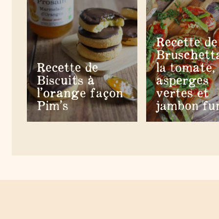
Recette de
Bruschett
Recette de
la tomate,
Biscuits à
asperges
l’orange façon
vertes et
Pim’s
jambon fu