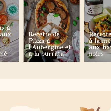
as à
 aux
Recette de
Recette
Pizza à
à la me
l’Aubergine et
aux ha
mé
à la burrata
noirs