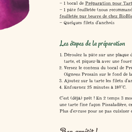
1 bocal de
Préparation pour Tar
1 pâte feuilletée (nous recomman
feuilletée pur beurre de chez BioBl
Quelques filets d’anchois
Les étapes de la préparation
Déroulez la pâte sur une plaque 
tarte, et piquez-là avec une fourc
Versez le contenu du bocal de P
Oignons Prosain sur le fond de la
Ajoutez sur la tarte les filets d'a
Enfournez 25 minutes à 180°C.
C'est (déjà) prêt !
En 2 temps 3 mou
une tarte fine façon Pissaladière, cro
Plus d'excuse pour ne pas cuisiner q