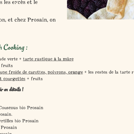
 les excès et le
on, et chez Prosain, on
h Cooking :
ade verte +
tarte rustique à la mûre
fruits
upe froide de carottes, poivrons, orange
+ les restes de la tarte 
et courgettes
+ fruits
r en détails !
Couscous bio Prosain
osain.
tilles bio Prosain
 Prosain
rosain