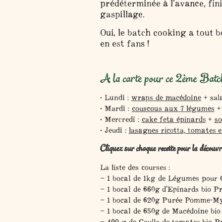
prédéterminée à l’avance, finis
gaspillage.
Oui, le batch cooking a tout b
en est fans !
A la carte pour ce 2ème Batc
• Lundi :
wraps de macédoine
+ sal
• Mardi :
couscous aux 7 légumes
+ 
• Mercredi :
cake feta épinards
+
so
• Jeudi :
lasagnes ricotta, tomates 
Cliquez sur chaque recette pour la découvri
La liste des courses :
– 1 bocal de 1kg de Légumes pour 
– 1 bocal de 660g d’Epinards bio Pr
– 1 bocal de 620g Purée Pomme-Myr
– 1 bocal de 650g de Macédoine bio
– 400 g de Coulis de tomates bio P