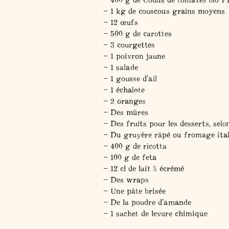
– 1 kg de couscous grains moyens
– 12 œufs
– 500 g de carottes
– 3 courgettes
– 1 poivron jaune
– 1 salade
– 1 gousse d’ail
– 1 échalote
– 2 oranges
– Des mûres
– Des fruits pour les desserts, selo
– Du gruyère râpé ou fromage ital
– 400 g de ricotta
– 100 g de feta
– 12 cl de lait ½ écrémé
– Des wraps
– Une pâte brisée
– De la poudre d’amande
– 1 sachet de levure chimique