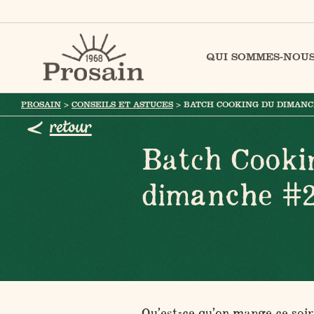
QUI SOMMES-NOUS
PROSAIN
>
CONSEILS ET ASTUCES
>
BATCH COOKING DU DIMANC
retour
Batch Cooki
dimanche #
Qu’est-ce qu’on mange ce soir