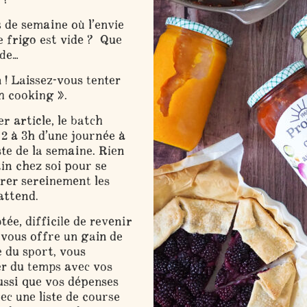
 de semaine où l’envie
le frigo est vide ? Que
ide…
 ! Laissez-vous tenter
h cooking ».
 article, le batch
2 à 3h d’une journée à
te de la semaine. Rien
n chez soi pour se
rer sereinement les
attend.
ée, difficile de revenir
 vous offre un gain de
 du sport, vous
er du temps avec vos
ssi que vos dépenses
ec une liste de course