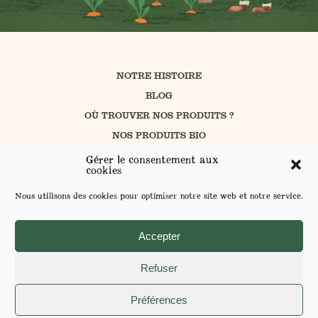
NOTRE HISTOIRE
BLOG
OÙ TROUVER NOS PRODUITS ?
NOS PRODUITS BIO
CUISINER AVEC PROSAIN
Gérer le consentement aux
cookies
NOS ENGAGEMENTS
CONTACT
Nous utilisons des cookies pour optimiser notre site web et notre service.
L’AGRICULTURE BIOLOGIQUE
ENVOYER VOS SUGGESTIONS
Accepter
Refuser
MENTIONS LÉGALES ET POLITIQUE DE CONFIDENTIALITÉ
Préférences
POUR VOTRE SANTÉ MANGEZ AU MOINS 5 FRUITS ET LÉGUMES PAR JOUR -
WWW.MANGERBOUGER.FR