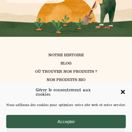
NOTRE HISTOIRE
BLOG
OÙ TROUVER NOS PRODUITS ?
NOS PRODUITS BIO
CUISINER AVEC PROSAIN
Gérer le consentement aux
cookies
NOS ENGAGEMENTS
CONTACT
Nous utilisons des cookies pour optimiser notre site web et notre service.
L’AGRICULTURE BIOLOGIQUE
ENVOYER VOS SUGGESTIONS
Accepter