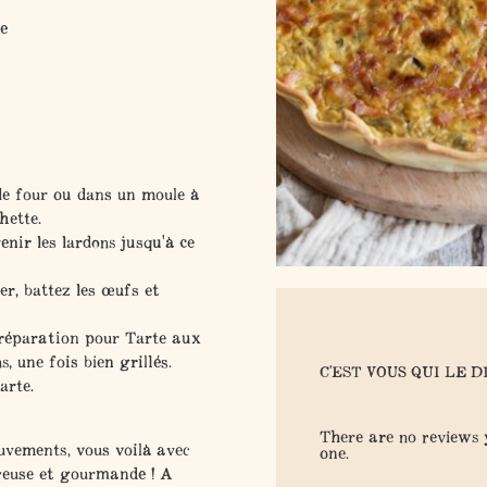
e
de four ou dans un moule à
hette.
enir les lardons jusqu'à ce
r, battez les œufs et
Préparation pour Tarte aux
, une fois bien grillés.
C'EST VOUS QUI LE D
arte.
There are no reviews y
vements, vous voilà avec
one.
reuse et gourmande ! A