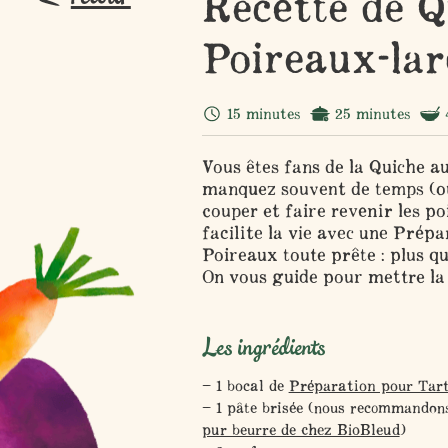
Recette de Q
Poireaux-la
15 minutes
25 minutes
Vous êtes fans de la Quiche a
manquez souvent de temps (ou 
couper et faire revenir les p
facilite la vie avec une Prép
Poireaux toute prête : plus qu
On vous guide pour mettre la 
Les ingrédients
1 bocal de
Préparation pour Tar
1 pâte brisée (nous recommandon
pur beurre de chez BioBleud
)