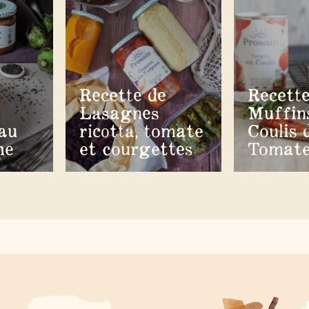
Recette de
Recette
Lasagnes
Muffin
 au
ricotta, tomate
Coulis 
ne
et courgettes
Tomat