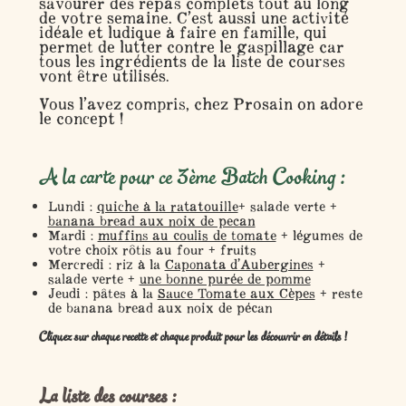
savourer des repas complets tout au long
de votre semaine. C’est aussi une activité
idéale et ludique à faire en famille, qui
permet de lutter contre le gaspillage car
tous les ingrédients de la liste de courses
vont être utilisés.
Vous l’avez compris, chez Prosain on adore
le concept !
A la carte pour ce 3ème Batch Cooking :
Lundi :
quiche à la ratatouille
+ salade verte +
banana bread aux noix de pecan
Mardi :
muffins au coulis de tomate
+ légumes de
votre choix rôtis au four + fruits
Mercredi : riz à la
Caponata d’Aubergines
+
salade verte +
une bonne purée de pomme
Jeudi : pâtes à la
Sauce Tomate aux Cèpes
+ reste
de banana bread aux noix de pécan
Cliquez sur chaque recette et chaque produit pour les découvrir en détails !
La liste des courses :