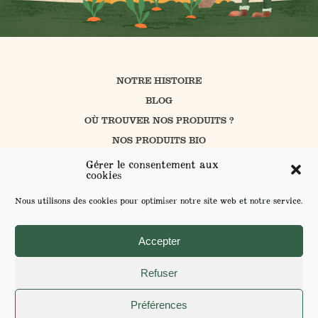
NOTRE HISTOIRE
BLOG
OÙ TROUVER NOS PRODUITS ?
NOS PRODUITS BIO
CUISINER AVEC PROSAIN
Gérer le consentement aux
cookies
NOS ENGAGEMENTS
CONTACT
Nous utilisons des cookies pour optimiser notre site web et notre service.
L’AGRICULTURE BIOLOGIQUE
ENVOYER VOS SUGGESTIONS
Accepter
Refuser
MENTIONS LÉGALES ET POLITIQUE DE CONFIDENTIALITÉ
Préférences
POUR VOTRE SANTÉ MANGEZ AU MOINS 5 FRUITS ET LÉGUMES PAR JOUR -
WWW.MANGERBOUGER.FR