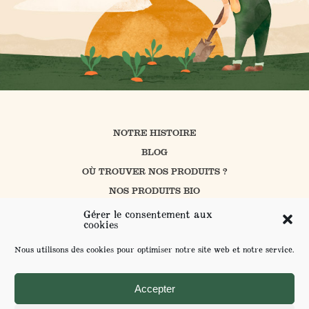
NOTRE HISTOIRE
BLOG
OÙ TROUVER NOS PRODUITS ?
NOS PRODUITS BIO
CUISINER AVEC PROSAIN
Gérer le consentement aux
cookies
NOS ENGAGEMENTS
CONTACT
Nous utilisons des cookies pour optimiser notre site web et notre service.
L’AGRICULTURE BIOLOGIQUE
ENVOYER VOS SUGGESTIONS
Accepter