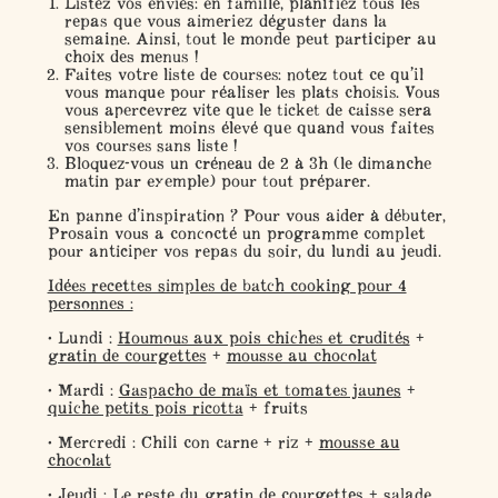
Listez vos envies
: en famille, planifiez tous les
repas que vous aimeriez déguster dans la
semaine. Ainsi, tout le monde peut participer au
choix des menus !
Faites votre liste de courses
: notez tout ce qu’il
vous manque pour réaliser les plats choisis. Vous
vous apercevrez vite que le ticket de caisse sera
sensiblement moins élevé que quand vous faites
vos courses sans liste !
Bloquez-vous un créneau de 2 à 3h
(le dimanche
matin par exemple) pour tout préparer.
En panne d’inspiration ?
Pour vous aider à débuter,
Prosain vous a concocté un programme complet
pour anticiper vos repas du soir, du lundi au jeudi.
Idées recettes simples de batch cooking pour 4
personnes :
• Lundi :
Houmous aux pois chiches et crudités
+
gratin de courgettes
+
mousse au chocolat
• Mardi :
Gaspacho de maïs et tomates jaunes
+
quiche petits pois ricotta
+ fruits
• Mercredi :
Chili con carne + riz +
mousse au
chocolat
• Jeudi :
Le reste du
gratin de courgettes
+ salade