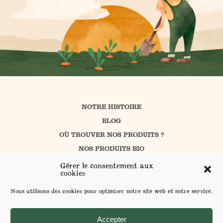
NOTRE HISTOIRE
BLOG
OÙ TROUVER NOS PRODUITS ?
NOS PRODUITS BIO
CUISINER AVEC PROSAIN
Gérer le consentement aux
cookies
NOS ENGAGEMENTS
CONTACT
Nous utilisons des cookies pour optimiser notre site web et notre service.
L’AGRICULTURE BIOLOGIQUE
ENVOYER VOS SUGGESTIONS
Accepter