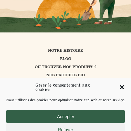
NOTRE HISTOIRE
BLOG
OÙ TROUVER NOS PRODUITS ?
NOS PRODUITS BIO
CUISINER AVEC PROSAIN
Gérer le consentement aux
cookies
NOS ENGAGEMENTS
CONTACT
Nous utilisons des cookies pour optimiser notre site web et notre service.
L’AGRICULTURE BIOLOGIQUE
ENVOYER VOS SUGGESTIONS
Accepter
Refuser
MENTIONS LÉGALES ET POLITIQUE DE CONFIDENTIALITÉ