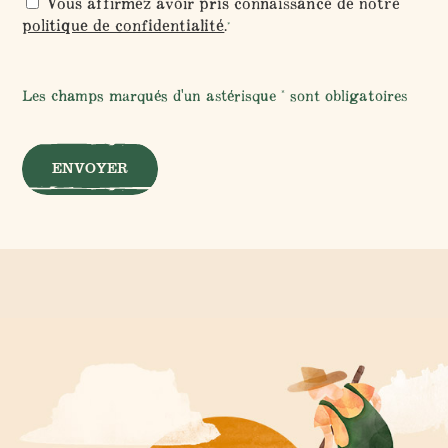
RGPD
Vous affirmez avoir pris connaissance de notre
*
politique de confidentialité
.
*
*
Les champs marqués d'un astérisque * sont obligatoires